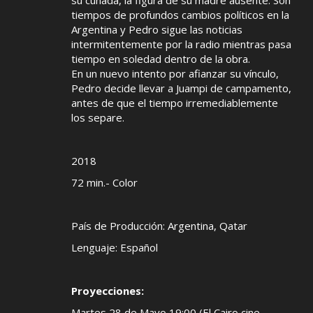
su cuñada, la figura de su madre ausente. Son
tiempos de profundos cambios políticos en la
Argentina y Pedro sigue las noticias
intermitentemente por la radio mientras pasa
tiempo en soledad dentro de la obra.
En un nuevo intento por afianzar su vínculo,
Pedro decide llevar a Juampi de campamento,
antes de que el tiempo irremediablemente
los separe.
2018
72 min.- Color
País de Producción: Argentina, Qatar
Lenguaje: Español
Proyecciones:
Martes 28 de Mayo 19:00 (El Cairo cine