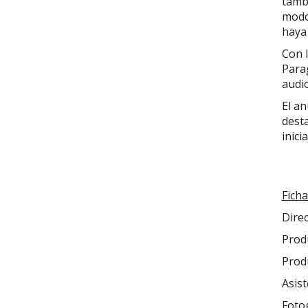
tamb
modo”
haya
Con l
Parag
audio
El an
desta
inici
Ficha
Dire
Produ
Prod
Asist
Foto