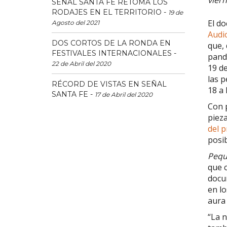
SEÑAL SANTA FE RETOMA LOS
RODAJES EN EL TERRITORIO
-
19 de
El d
Agosto del 2021
Audi
DOS CORTOS DE LA RONDA EN
que, 
FESTIVALES INTERNACIONALES
-
pande
22 de Abril del 2020
19 de
las p
RÉCORD DE VISTAS EN SEÑAL
18 a 
SANTA FE
-
17 de Abril del 2020
Con p
pieza
del 
posib
Pequ
que c
docum
en lo
aura 
“La 