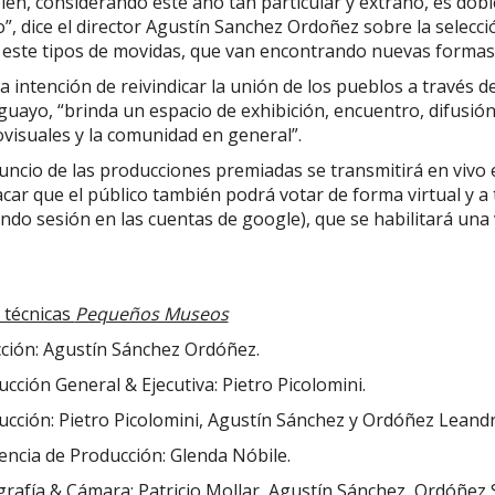
ién, considerando este año tan particular y extraño, es do
, dice el director Agustín Sanchez Ordoñez sobre la selecció
 este tipos de movidas, que van encontrando nuevas formas 
a intención de reivindicar la unión de los pueblos a través de
uayo, “brinda un espacio de exhibición, encuentro, difusión 
visuales y la comunidad en general”.
uncio de las producciones premiadas se transmitirá en vivo 
car que el público también podrá votar de forma virtual y a
ando sesión en las cuentas de google), que se habilitará una
 técnicas
Pequeños Museos
cción: Agustín Sánchez Ordóñez.
cción General & Ejecutiva: Pietro Picolomini.
ucción: Pietro Picolomini, Agustín Sánchez y Ordóñez Leand
encia de Producción: Glenda Nóbile.
grafía & Cámara: Patricio Mollar, Agustín Sánchez, Ordóñez 