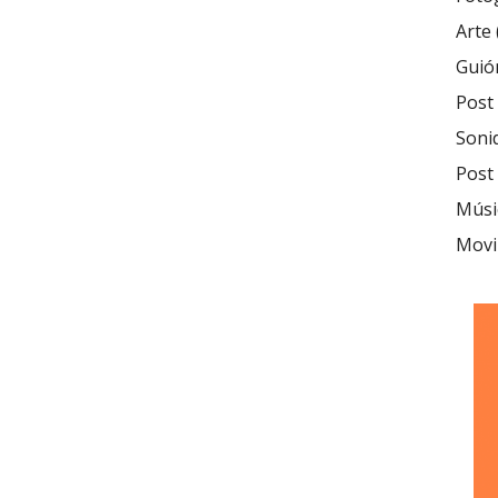
Arte 
Guió
Post 
Soni
Post
Músic
Movil