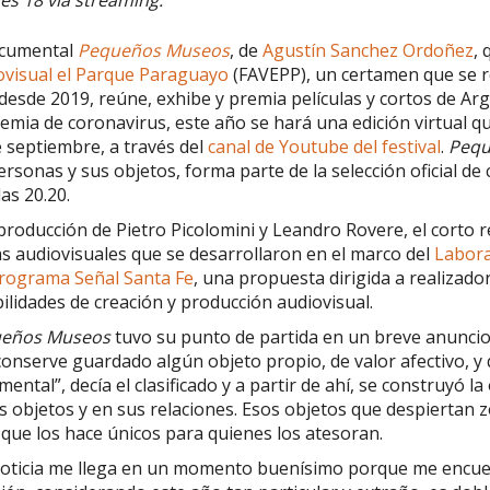
ocumental
Pequeños Museos
, de
Agustín Sanchez Ordoñez
, 
ovisual el Parque Paraguayo
(FAVEPP), un certamen que se re
desde 2019, reúne, exhibe y premia películas y cortos de Arg
mia de coronavirus, este año se hará una edición virtual qu
 septiembre, a través del
canal de Youtube del festival
.
Pequ
ersonas y sus objetos, forma parte de la selección oficial de
las 20.20.
roducción de Pietro Picolomini y Leandro Rovere, el corto r
s audiovisuales que se desarrollaron en el marco del
Labora
programa Señal Santa Fe
, una propuesta dirigida a realizado
ilidades de creación y producción audiovisual.
eños Museos
tuvo su punto de partida en un breve anuncio
onserve guardado algún objeto propio, de valor afectivo, y 
ental”, decía el clasificado y a partir de ahí, se construyó 
s objetos y en sus relaciones. Esos objetos que despiertan 
que los hace únicos para quienes los atesoran.
noticia me llega en un momento buenísimo porque me encue